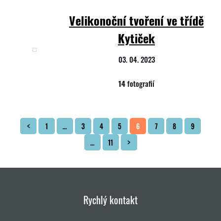
Velikonoční tvoření ve třídě
Kytiček
03. 04. 2023
14
fotografií
1
…
3
4
5
6
7
8
9
…
11
Rychlý kontakt