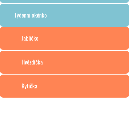
Týdenní okénko
Jablíčko
Hvězdička
Kytička