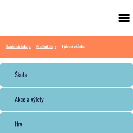
Úvodní stránka
Přehled alb
Týdenní okénko
Škola
Akce a výlety
Hry